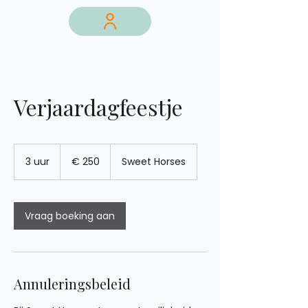
Verjaardagfeestje
250
euro
3 uur
3
€ 250
Sweet Horses
u
u
r
Vraag boeking aan
Annuleringsbeleid