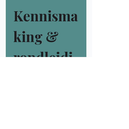
Kennisma
king & 
rondleidi
ng
Kies een 
voorkeursmoment,dan nemen 
we rustig de tijd om te kijken 
of het hier goed voelt voor jou 
en je kind.
We bevestigen dit moment 