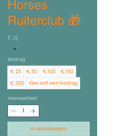
Horses
Ruiterclub 🎁
€ 25
Bedrag
€ 25
€ 50
€ 100
€ 150
€ 200
Kies zelf een bedrag
Hoeveelheid
In winkelwagen