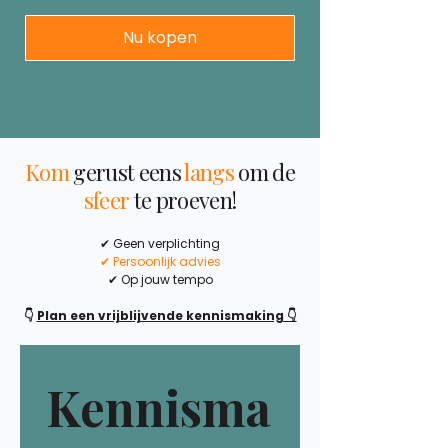
Nu kopen
Kom
gerust eens
langs
om de
sfeer
te proeven!
✔ Geen verplichting
✔ Persoonlijk advies
✔ Op jouw tempo
👇
Plan een vrijblijvende kennismaking 👇
Kennisma