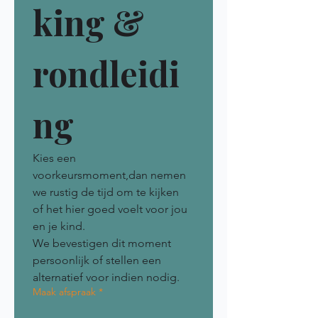
king & 
rondleidi
ng
Kies een 
voorkeursmoment,dan nemen 
we rustig de tijd om te kijken 
of het hier goed voelt voor jou 
en je kind.
We bevestigen dit moment 
persoonlijk of stellen een 
alternatief voor indien nodig.
Maak afspraak
*