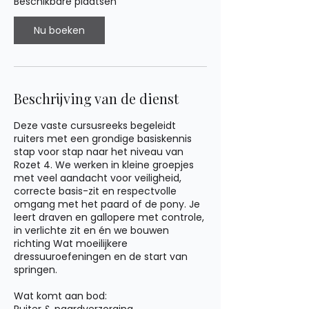
Beschikbare plaatsen
s
e
Nu boeken
p
Beschrijving van de dienst
Deze vaste cursusreeks begeleidt
ruiters met een grondige basiskennis
stap voor stap naar het niveau van
Rozet 4. We werken in kleine groepjes
met veel aandacht voor veiligheid,
correcte basis-zit en respectvolle
omgang met het paard of de pony. Je
leert draven en gallopere met controle,
in verlichte zit en én we bouwen
richting Wat moeilijkere
dressuuroefeningen en de start van
springen.
Wat komt aan bod: