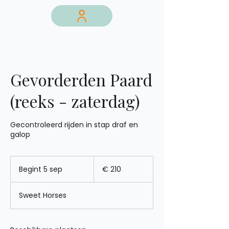
Gevorderden Paard
(reeks - zaterdag)
Gecontroleerd rijden in stap draf en
galop
210
euro
Begint 5 sep
B
€ 210
e
g
Sweet Horses
i
n
t
5