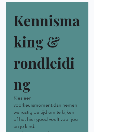
Kennisma
king & 
rondleidi
ng
Kies een 
voorkeursmoment,dan nemen 
we rustig de tijd om te kijken 
of het hier goed voelt voor jou 
en je kind.