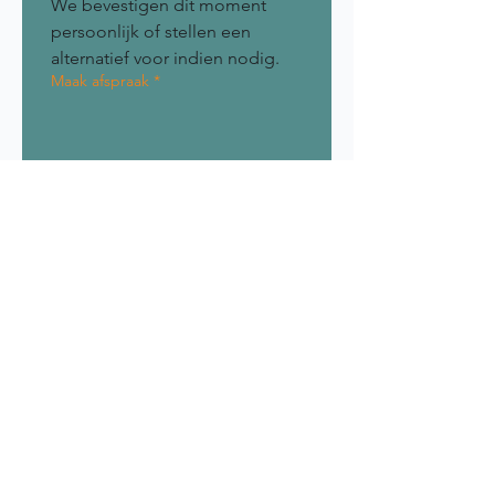
We bevestigen dit moment 
persoonlijk of stellen een 
alternatief voor indien nodig.
Maak afspraak
*