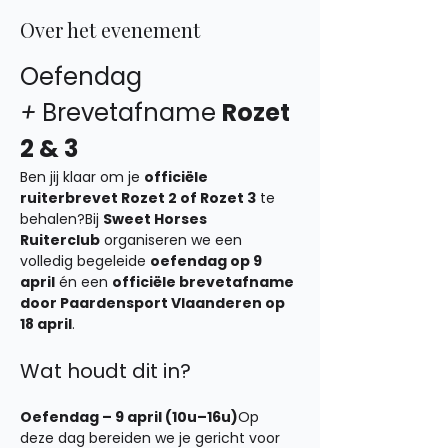
Over het evenement
Oefendag 
+
 Brevetafname 
Rozet 
2 & 3
Ben jij klaar om je 
officiële 
ruiterbrevet Rozet 2 of Rozet 3
 te 
behalen?Bij 
Sweet Horses 
Ruiterclub
 organiseren we een 
volledig begeleide 
oefendag op 9 
april
 én een 
officiële brevetafname 
door Paardensport Vlaanderen op 
18 april
.
Wat houdt dit in?
Oefendag – 9 april (10u–16u)
Op 
deze dag bereiden we je gericht voor 