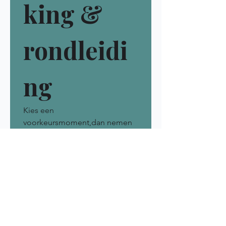
king & 
rondleidi
ng
Kies een 
voorkeursmoment,dan nemen 
we rustig de tijd om te kijken 
of het hier goed voelt voor jou 
en je kind.
We bevestigen dit moment 
persoonlijk of stellen een 
alternatief voor indien nodig.
Maak afspraak
*