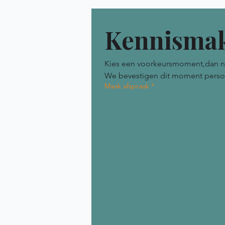
Kennismak
Kies een voorkeursmoment,dan neme
We bevestigen dit moment persoonl
Maak afspraak
*