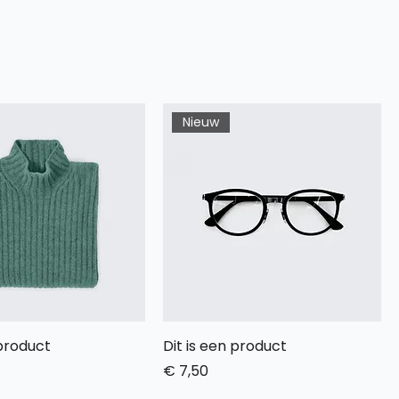
Nieuw
 product
Dit is een product
Prijs
€ 7,50