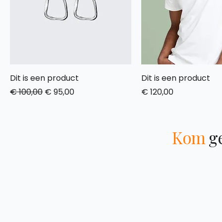
Dit is een product
Dit is een product
Normale prijs
Verkoopprijs
Prijs
€ 100,00
€ 95,00
€ 120,00
Kom
ge