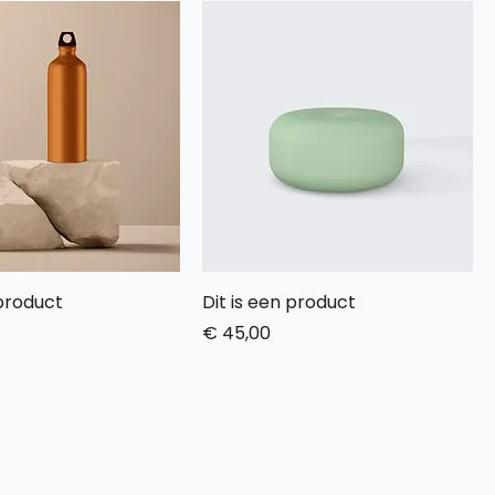
 product
Dit is een product
Prijs
€ 45,00