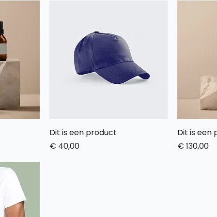
Dit is een product
Dit is een
Prijs
Prijs
€ 40,00
€ 130,00