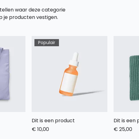
vertellen waar deze categorie
 je producten vestigen.
Populair
Dit is een product
Dit is een
Prijs
Prijs
€ 10,00
€ 25,00