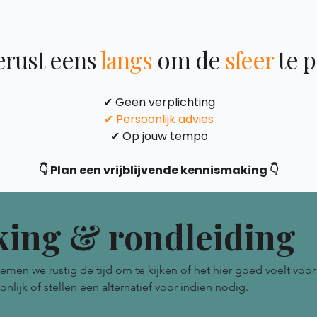
rust eens
langs
om de
sfeer
te 
✔ Geen verplichting
✔ Persoonlijk advies
✔ Op jouw tempo
👇
Plan een vrijblijvende kennismaking 👇
ing & rondleiding
n we rustig de tijd om te kijken of het hier goed voelt voor 
ijk of stellen een alternatief voor indien nodig.