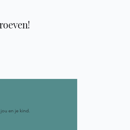
proeven!
jou en je kind.