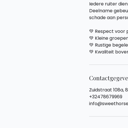
Iedere ruiter die
Deelname gebeurt 
schade aan persoo
💚 Respect voor 
💚 Kleine groepe
💚 Rustige begele
💚 Kwaliteit bove
Contactgegev
Zuidstraat 108a, 
+32478679969
info@sweethorse