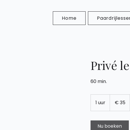
Home
Paardrijlesse
Privé l
60 min.
35
euro
1 uur
1
€ 35
u
u
Nu boeken