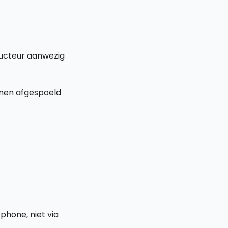
ructeur aanwezig
enen afgespoeld
hone, niet via