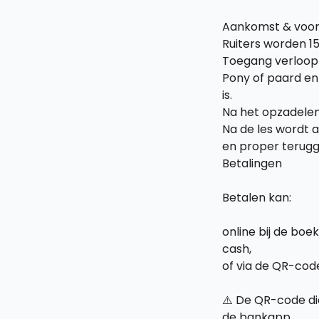
Aankomst & voor
Ruiters worden 1
Toegang verloopt 
Pony of paard en
is.
Na het opzadelen
Na de les wordt 
en proper terug
Betalingen
Betalen kan:
online bij de boek
cash,
of via de QR-cod
⚠️ De QR-code di
de bankapp.