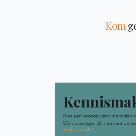
Kom
ge
Kennismak
Kies een voorkeursmoment,dan neme
We bevestigen dit moment persoonl
Maak afspraak
*