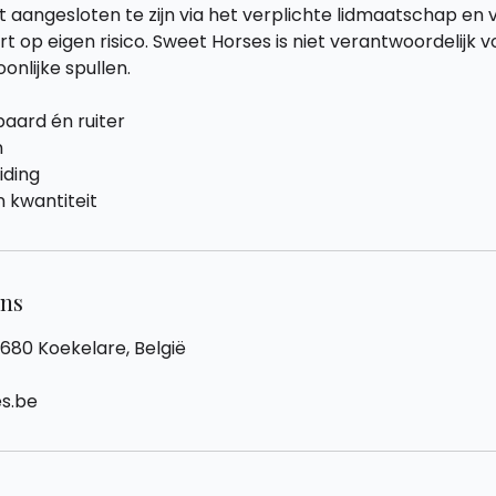
nt aangesloten te zijn via het verplichte lidmaatschap en 
op eigen risico. Sweet Horses is niet verantwoordelijk vo
nlijke spullen.
paard én ruiter
n
iding
n kwantiteit
ens
8680 Koekelare, België
s.be