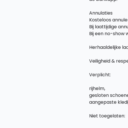
Annulaties
Kosteloos annule
Bij laattijdige a
Bij een no-show 
Herhaaldelijke la
Veiligheid & resp
Verplicht:
rijhelm,
gesloten schoene
aangepaste kledij
Niet toegelaten: